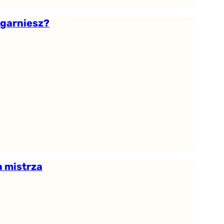
zgarniesz?
a mistrza