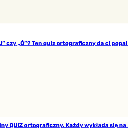
U” czy „Ó”? Ten quiz ortograficzny da ci popal
ny QUIZ ortograficzny. Każdy wykłada się na 