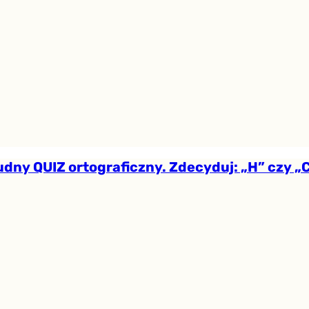
udny QUIZ ortograficzny. Zdecyduj: „H” czy „