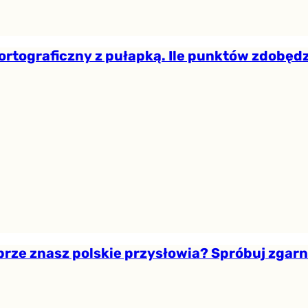
ortograficzny z pułapką. Ile punktów zdobęd
brze znasz polskie przysłowia? Spróbuj zgarn