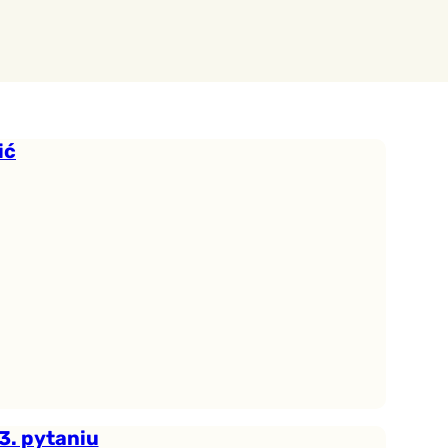
ić
3. pytaniu