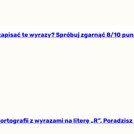
zapisać te wyrazy? Spróbuj zgarnąć 8/10 pu
 ortografii z wyrazami na literę „R”. Poradzisz