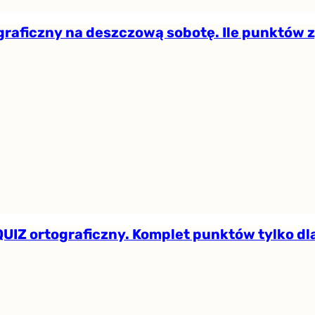
graficzny na deszczową sobotę. Ile punktów 
UIZ ortograficzny. Komplet punktów tylko dl