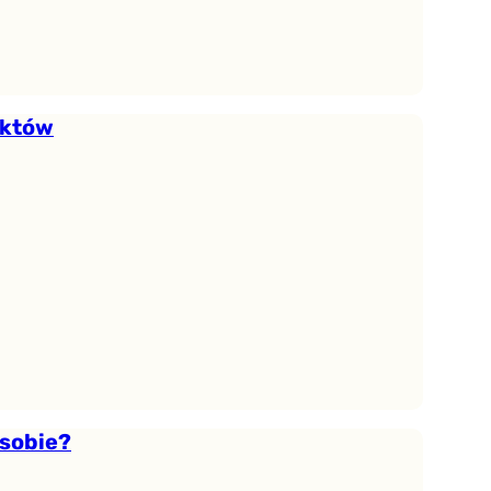
nktów
 sobie?