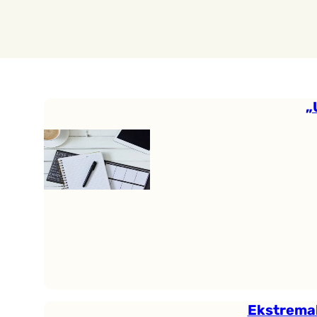
„
Ekstremal