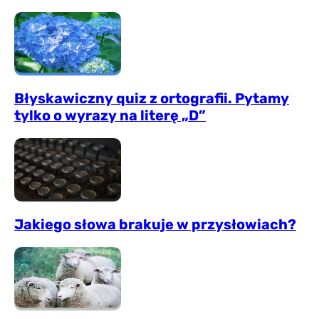
Błyskawiczny quiz z ortografii. Pytamy
tylko o wyrazy na literę „D”
Jakiego słowa brakuje w przysłowiach?