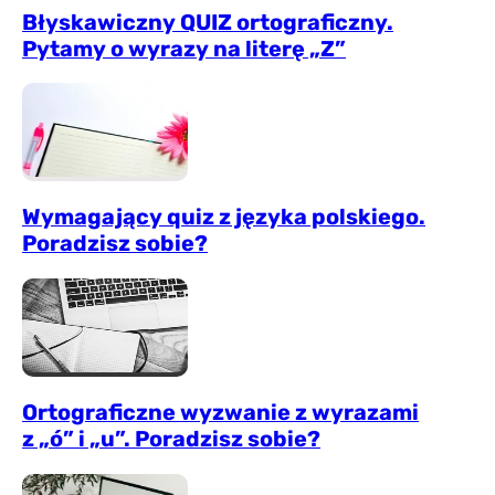
Błyskawiczny QUIZ ortograficzny.
Pytamy o wyrazy na literę „Z”
Wymagający quiz z języka polskiego.
Poradzisz sobie?
Ortograficzne wyzwanie z wyrazami
z „ó” i „u”. Poradzisz sobie?