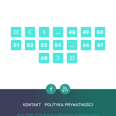
1
...
48
49
50
51
52
53
54
...
66
67
68
KONTAKT
POLITYKA PRYWATNOŚCI
© ℗ 1998-2026
Agencja Wydawniczo-Reklamowa