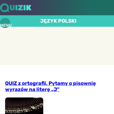
JĘZYK POLSKI
MENU
QUIZ z ortografii. Pytamy o pisownię
wyrazów na literę „J”