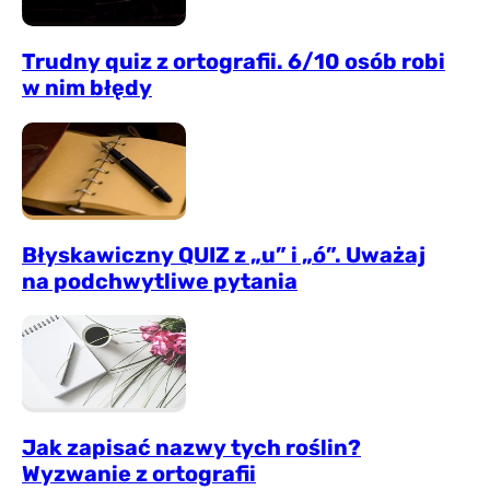
Trudny quiz z ortografii. 6/10 osób robi
w nim błędy
Błyskawiczny QUIZ z „u” i „ó”. Uważaj
na podchwytliwe pytania
Jak zapisać nazwy tych roślin?
Wyzwanie z ortografii