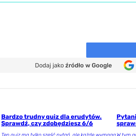
Dodaj jako
źródło w Google
Bardzo trudny quiz dla erudytów.
Pytani
Sprawdź, czy zdobędziesz 6/6
spraw
Ten quiz ma tylko sześć pytań, ale każde wymaga
W tym qu