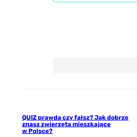
Misz Masz
Wiedza ogólna
QUIZ prawda czy fałsz? Jak dobrze
znasz zwierzęta mieszkające
w Polsce?