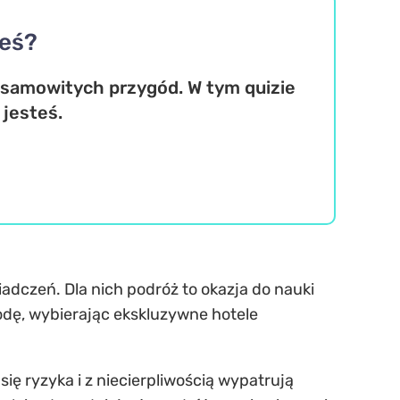
teś?
iesamowitych przygód. W tym quizie
jesteś.
iadczeń. Dla nich podróż to okazja do nauki
odę, wybierając ekskluzywne hotele
ię ryzyka i z niecierpliwością wypatrują