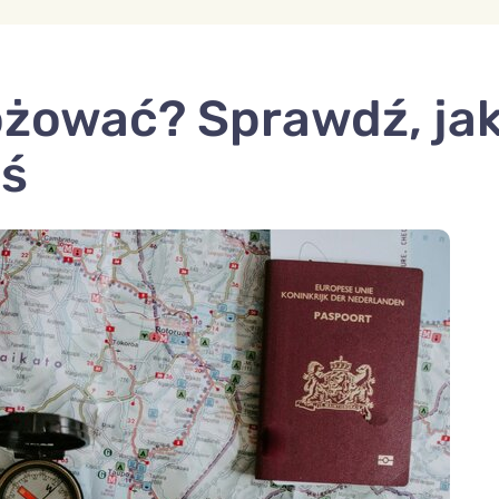
óżować? Sprawdź, ja
eś