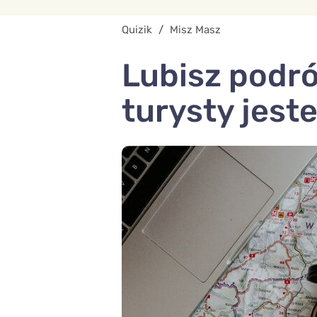
Quizik
/
Misz Masz
Lubisz podr
turysty jest