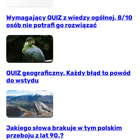
Wymagający QUIZ z wiedzy ogólnej. 8/10
osób nie potrafi go rozwiązać
QUIZ geograficzny. Każdy błąd to powód
do wstydu
Jakiego słowa brakuje w tym polskim
przeboju z lat 90.?