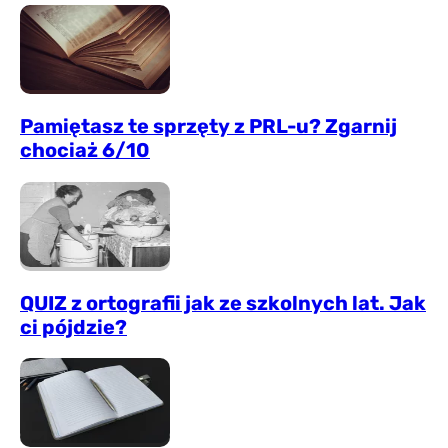
Pamiętasz te sprzęty z PRL-u? Zgarnij
chociaż 6/10
QUIZ z ortografii jak ze szkolnych lat. Jak
ci pójdzie?