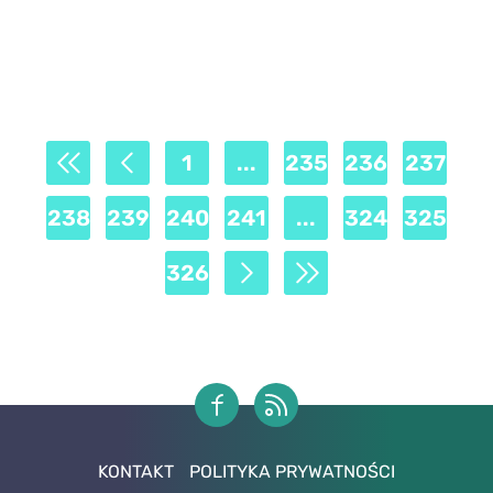
1
...
235
236
237
238
239
240
241
...
324
325
326
KONTAKT
POLITYKA PRYWATNOŚCI