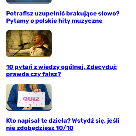
Potrafisz uzupełnić brakujące słowo?
Pytamy o polskie hity muzyczne
10 pytań z wiedzy ogólnej. Zdecyduj:
prawda czy fałsz?
Kto napisał te dzieła? Wstydź się, jeśli
nie zdobędziesz 10/10