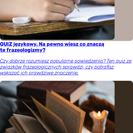
QUIZ językowy. Na pewno wiesz co znaczą
te frazeologizmy?
Czy dobrze rozumiesz popularne powiedzenia? Ten quiz ze
związków frazeologicznych sprawdzi, czy potrafisz
wskazać ich prawdziwe znaczenie.