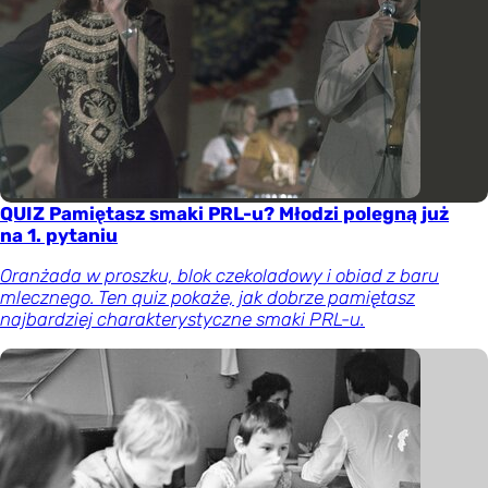
QUIZ Pamiętasz smaki PRL-u? Młodzi polegną już
na 1. pytaniu
Oranżada w proszku, blok czekoladowy i obiad z baru
mlecznego. Ten quiz pokaże, jak dobrze pamiętasz
najbardziej charakterystyczne smaki PRL-u.