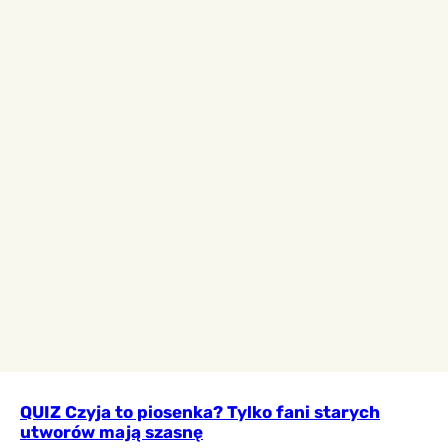
QUIZ Czyja to piosenka? Tylko fani starych
utworów mają szasnę