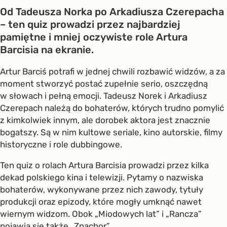
Od Tadeusza Norka po Arkadiusza Czerepacha
– ten quiz prowadzi przez najbardziej
pamiętne i mniej oczywiste role Artura
Barcisia na ekranie.
Artur Barciś potrafi w jednej chwili rozbawić widzów, a za
moment stworzyć postać zupełnie serio, oszczędną
w słowach i pełną emocji. Tadeusz Norek i Arkadiusz
Czerepach należą do bohaterów, których trudno pomylić
z kimkolwiek innym, ale dorobek aktora jest znacznie
bogatszy. Są w nim kultowe seriale, kino autorskie, filmy
historyczne i role dubbingowe.
Ten quiz o rolach Artura Barcisia prowadzi przez kilka
dekad polskiego kina i telewizji. Pytamy o nazwiska
bohaterów, wykonywane przez nich zawody, tytuły
produkcji oraz epizody, które mogły umknąć nawet
wiernym widzom. Obok „Miodowych lat” i „Rancza”
pojawią się także „Znachor”,...