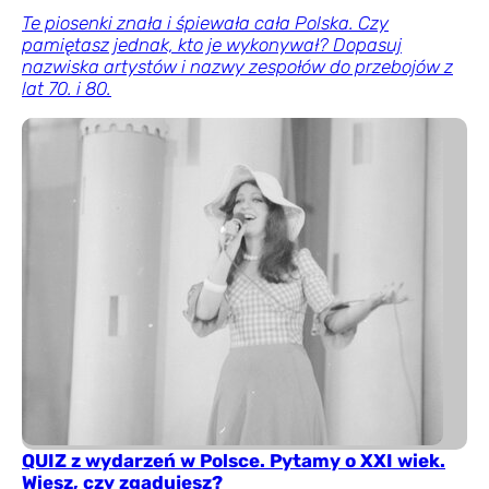
Te piosenki znała i śpiewała cała Polska. Czy
pamiętasz jednak, kto je wykonywał? Dopasuj
nazwiska artystów i nazwy zespołów do przebojów z
lat 70. i 80.
QUIZ z wydarzeń w Polsce. Pytamy o XXI wiek.
Wiesz, czy zgadujesz?