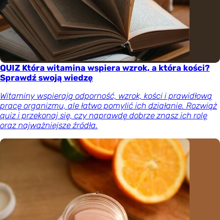
QUIZ Która witamina wspiera wzrok, a która kości?
Sprawdź swoją wiedzę
Witaminy wspierają odporność, wzrok, kości i prawidłową
pracę organizmu, ale łatwo pomylić ich działanie. Rozwiąż
quiz i przekonaj się, czy naprawdę dobrze znasz ich rolę
oraz najważniejsze źródła.