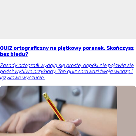
QUIZ ortograficzny na piątkowy poranek. Skończysz
bez błędu?
Zasady ortografii wydają się proste, dopóki nie pojawią się
podchwytliwe przykłady. Ten quiz sprawdzi twoją wiedzę i
językowe wyczucie.