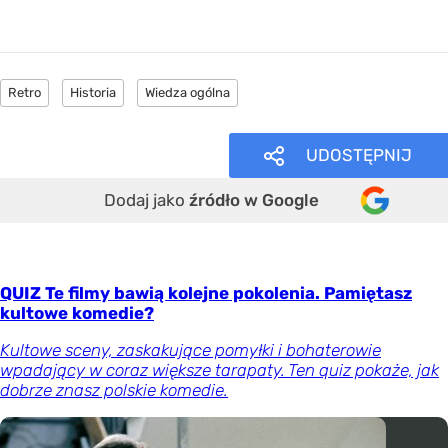
Retro
Historia
Wiedza ogólna
UDOSTĘPNIJ
Dodaj jako
źródło w Google
QUIZ Te filmy bawią kolejne pokolenia. Pamiętasz
kultowe komedie?
Kultowe sceny, zaskakujące pomyłki i bohaterowie
wpadający w coraz większe tarapaty. Ten quiz pokaże, jak
dobrze znasz polskie komedie.