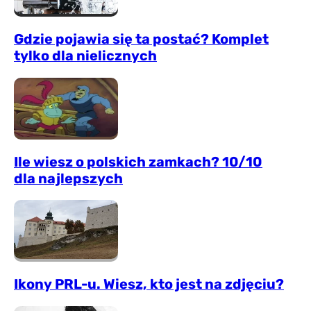
Gdzie pojawia się ta postać? Komplet
tylko dla nielicznych
Ile wiesz o polskich zamkach? 10/10
dla najlepszych
Ikony PRL-u. Wiesz, kto jest na zdjęciu?