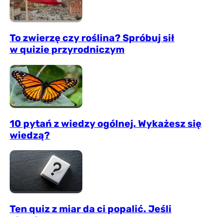
To zwierzę czy roślina? Spróbuj sił
w quizie przyrodniczym
10 pytań z wiedzy ogólnej. Wykażesz się
wiedzą?
Ten quiz z miar da ci popalić. Jeśli