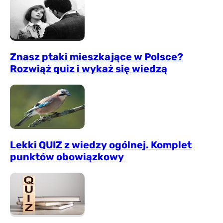
Znasz ptaki mieszkające w Polsce?
Rozwiąż quiz i wykaż się wiedzą
Lekki QUIZ z wiedzy ogólnej. Komplet
punktów obowiązkowy