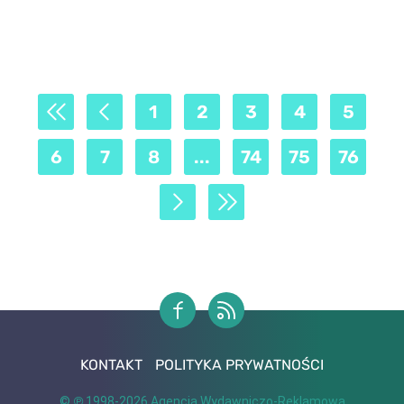
1
2
3
4
5
6
7
8
...
74
75
76
KONTAKT
POLITYKA PRYWATNOŚCI
© ℗ 1998-2026
Agencja Wydawniczo-Reklamowa