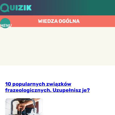
WIEDZA OGÓLNA
MENU
10 popularnych związków
frazeologicznych. Uzupełnisz je?