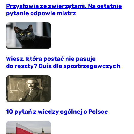
Przysłowia ze zwierzętami. Na ostatnie
pytanie odpowie mistrz
Wiesz, która postać nie pasuje
do reszty? Quiz dla spostrzegawczych
10 pytań z wiedzy ogólnej o Polsce