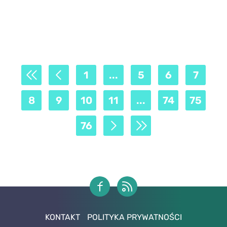
1
...
5
6
7
8
9
10
11
...
74
75
76
KONTAKT
POLITYKA PRYWATNOŚCI