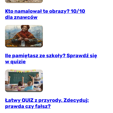
Kto namalował te obrazy? 10/10
dla znawców
Ile pamiętasz ze szkoły? Sprawdź się
w quizie
Łatwy QUIZ z przyrody. Zdecyduj:
prawda czy fałsz?