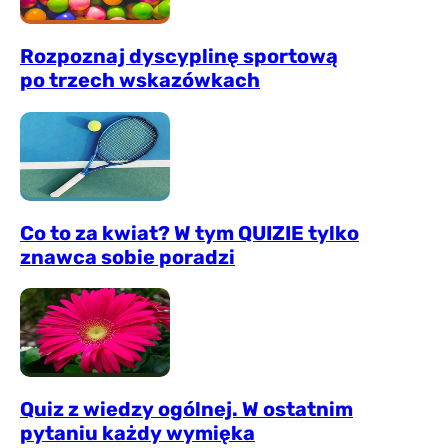
Rozpoznaj dyscyplinę sportową
po trzech wskazówkach
Co to za kwiat? W tym QUIZIE tylko
znawca sobie poradzi
Quiz z wiedzy ogólnej. W ostatnim
pytaniu każdy wymięka