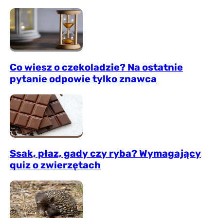
Co wiesz o czekoladzie? Na ostatnie
pytanie odpowie tylko znawca
Ssak, płaz, gady czy ryba? Wymagający
quiz o zwierzętach