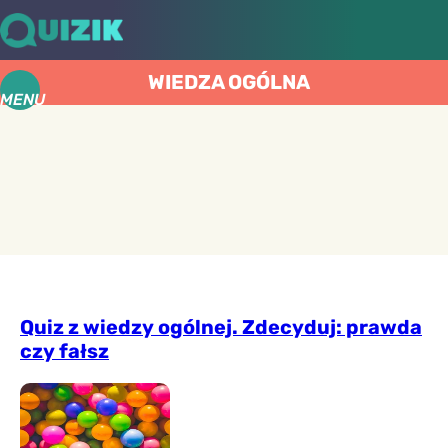
WIEDZA OGÓLNA
MENU
Quiz z wiedzy ogólnej. Zdecyduj: prawda
czy fałsz