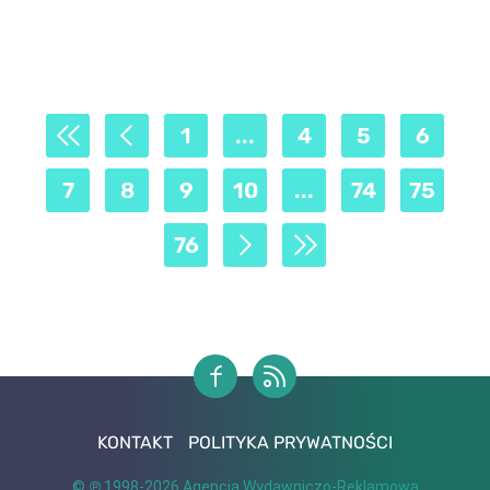
1
...
4
5
6
7
8
9
10
...
74
75
76
KONTAKT
POLITYKA PRYWATNOŚCI
© ℗ 1998-2026
Agencja Wydawniczo-Reklamowa