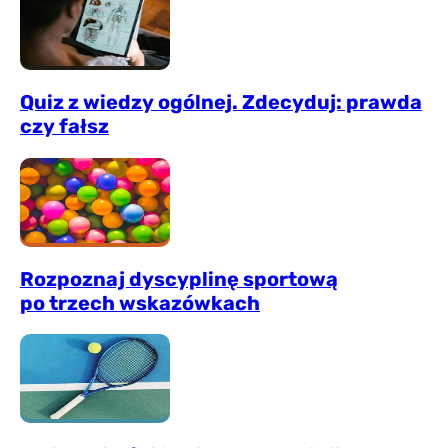
Quiz z wiedzy ogólnej. Zdecyduj: prawda
czy fałsz
Rozpoznaj dyscyplinę sportową
po trzech wskazówkach