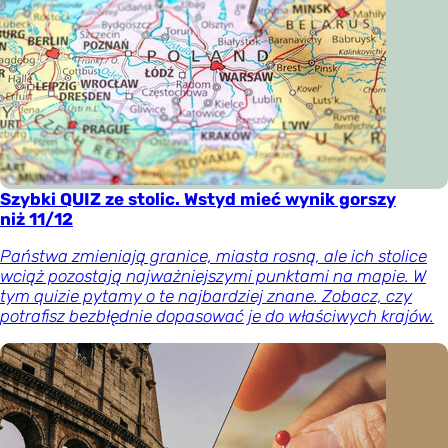
Szybki QUIZ ze stolic. Wstyd mieć wynik gorszy
niż 11/12
Państwa zmieniają granice, miasta rosną, ale ich stolice
wciąż pozostają najważniejszymi punktami na mapie. W
tym quizie pytamy o te najbardziej znane. Zobacz, czy
potrafisz bezbłędnie dopasować je do właściwych krajów.