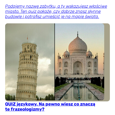
Podajemy nazwę zabytku, a ty wskazujesz właściwe
miasto. Ten quiz pokaże, czy dobrze znasz słynne
budowle i potrafisz umieścić je na mapie świata.
QUIZ językowy. Na pewno wiesz co znaczą
te frazeologizmy?