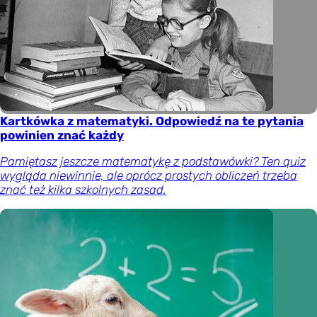
Kartkówka z matematyki. Odpowiedź na te pytania
powinien znać każdy
Pamiętasz jeszcze matematykę z podstawówki? Ten quiz
wygląda niewinnie, ale oprócz prostych obliczeń trzeba
znać też kilka szkolnych zasad.