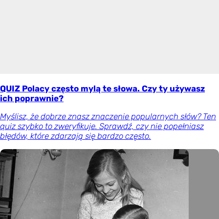
QUIZ Polacy często mylą te słowa. Czy ty używasz
ich poprawnie?
Myślisz, że dobrze znasz znaczenie popularnych słów? Ten
quiz szybko to zweryfikuje. Sprawdź, czy nie popełniasz
błędów, które zdarzają się bardzo często.