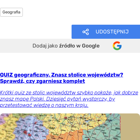
Geografia
UDOSTĘPNIJ
Dodaj jako
źródło w Google
QUIZ geograficzny. Znasz stolice województw?
Sprawdź, czy zgarniesz komplet
Krótki quiz ze stolic województw szybko pokaże, jak dobrze
znasz mapę Polski. Dziesięć pytań wystarczy, by
przetestować wiedzę o naszym kraju.