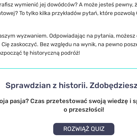
afisz wymienić jej dowódców? A może jesteś pewny, że
atowej? To tylko kilka przykładów pytań, które pozwol
aszym wyzwaniem. Odpowiadając na pytania, możesz o
ogą Cię zaskoczyć. Bez względu na wynik, na pewno posz
ozpocząć tę historyczną podróż!
Sprawdzian z historii. Zdobędzies
woja pasja? Czas przetestować swoją wiedzę i s
o przeszłości!
ROZWIĄŻ QUIZ