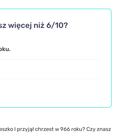
z więcej niż 6/10?
oku.
szko I przyjął chrzest w 966 roku? Czy znasz