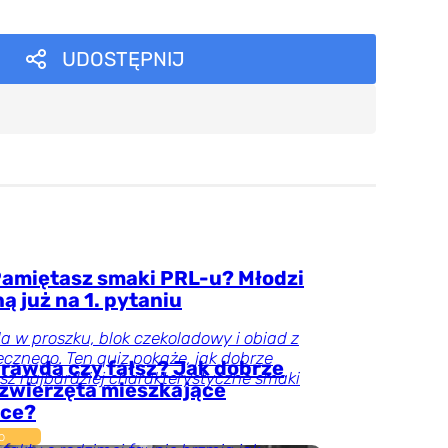
UDOSTĘPNIJ
Pamiętasz smaki PRL-u? Młodzi
ą już na 1. pytaniu
 w proszku, blok czekoladowy i obiad z
cznego. Ten quiz pokaże, jak dobrze
rawda czy fałsz? Jak dobrze
sz najbardziej charakterystyczne smaki
 zwierzęta mieszkające
sce?
o