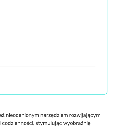
ą też nieocenionym narzędziem rozwijającym
 od codzienności, stymulując wyobraźnię