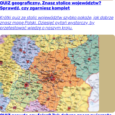
QUIZ geograficzny. Znasz stolice województw?
Sprawdź, czy zgarniesz komplet
Krótki quiz ze stolic województw szybko pokaże, jak dobrze
znasz mapę Polski. Dziesięć pytań wystarczy, by
przetestować wiedzę o naszym kraju.