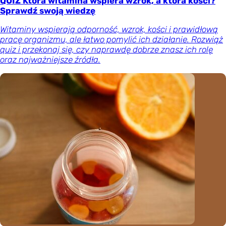
QUIZ Która witamina wspiera wzrok, a która kości?
Sprawdź swoją wiedzę
Witaminy wspierają odporność, wzrok, kości i prawidłową
pracę organizmu, ale łatwo pomylić ich działanie. Rozwiąż
quiz i przekonaj się, czy naprawdę dobrze znasz ich rolę
oraz najważniejsze źródła.