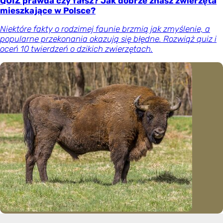
QUIZ prawda czy fałsz? Jak dobrze znasz zwierzęta
mieszkające w Polsce?
Niektóre fakty o rodzimej faunie brzmią jak zmyślenie, a
popularne przekonania okazują się błędne. Rozwiąż quiz i
oceń 10 twierdzeń o dzikich zwierzętach.