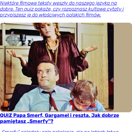
Niektóre filmowe teksty weszły do naszego języka na
dobre. Ten quiz pokaże, czy rozpoznasz kultowe cytaty i
przypiszesz je do właściwych polskich filmów.
QUIZ Papa Smerf, Gargamel i reszta. Jak dobrze
pamiętasz „Smerfy”?