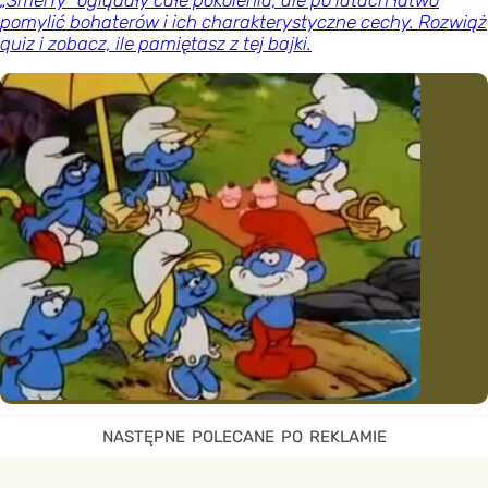
„Smerfy” oglądały całe pokolenia, ale po latach łatwo
pomylić bohaterów i ich charakterystyczne cechy. Rozwiąż
quiz i zobacz, ile pamiętasz z tej bajki.