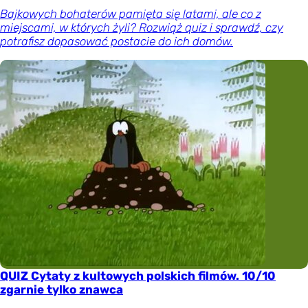
Bajkowych bohaterów pamięta się latami, ale co z
miejscami, w których żyli? Rozwiąż quiz i sprawdź, czy
potrafisz dopasować postacie do ich domów.
QUIZ Cytaty z kultowych polskich filmów. 10/10
zgarnie tylko znawca