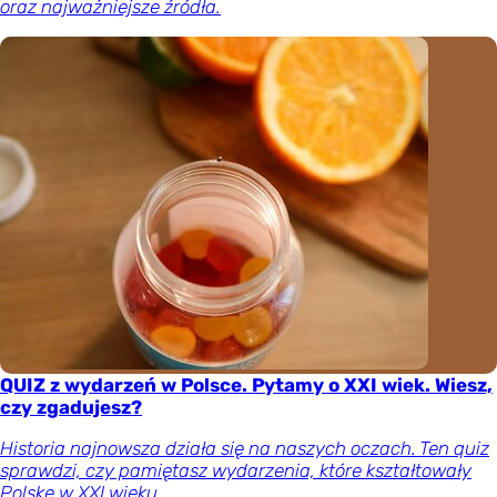
oraz najważniejsze źródła.
QUIZ z wydarzeń w Polsce. Pytamy o XXI wiek. Wiesz,
czy zgadujesz?
Historia najnowsza działa się na naszych oczach. Ten quiz
sprawdzi, czy pamiętasz wydarzenia, które kształtowały
Polskę w XXI wieku.