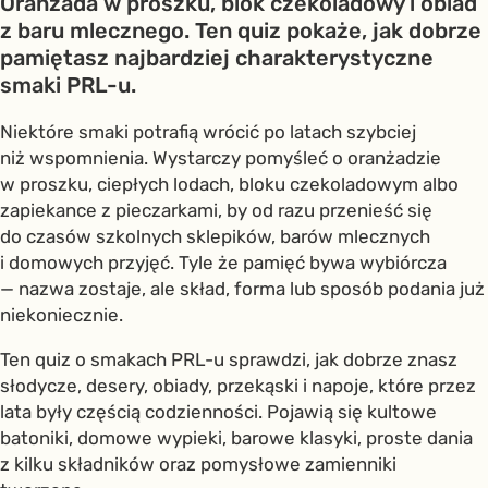
Oranżada w proszku, blok czekoladowy i obiad
z baru mlecznego. Ten quiz pokaże, jak dobrze
pamiętasz najbardziej charakterystyczne
smaki PRL-u.
Niektóre smaki potrafią wrócić po latach szybciej
niż wspomnienia. Wystarczy pomyśleć o oranżadzie
w proszku, ciepłych lodach, bloku czekoladowym albo
zapiekance z pieczarkami, by od razu przenieść się
do czasów szkolnych sklepików, barów mlecznych
i domowych przyjęć. Tyle że pamięć bywa wybiórcza
— nazwa zostaje, ale skład, forma lub sposób podania już
niekoniecznie.
Ten quiz o smakach PRL-u sprawdzi, jak dobrze znasz
słodycze, desery, obiady, przekąski i napoje, które przez
lata były częścią codzienności. Pojawią się kultowe
batoniki, domowe wypieki, barowe klasyki, proste dania
z kilku składników oraz pomysłowe zamienniki