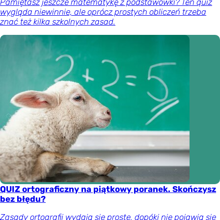
Pamiętasz jeszcze matematykę z podstawówki? Ten quiz
wygląda niewinnie, ale oprócz prostych obliczeń trzeba
znać też kilka szkolnych zasad.
QUIZ ortograficzny na piątkowy poranek. Skończysz
bez błędu?
Zasady ortografii wydają się proste, dopóki nie pojawią się