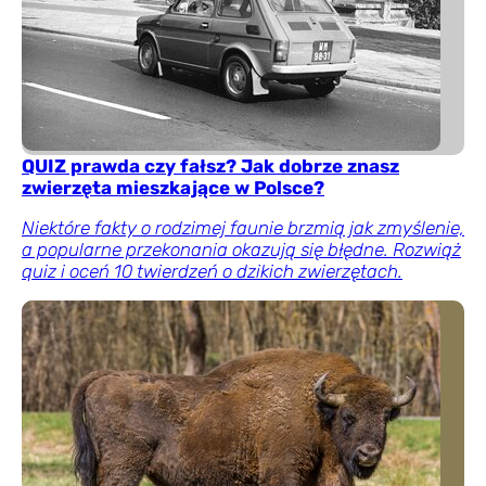
QUIZ prawda czy fałsz? Jak dobrze znasz
zwierzęta mieszkające w Polsce?
Niektóre fakty o rodzimej faunie brzmią jak zmyślenie,
a popularne przekonania okazują się błędne. Rozwiąż
quiz i oceń 10 twierdzeń o dzikich zwierzętach.