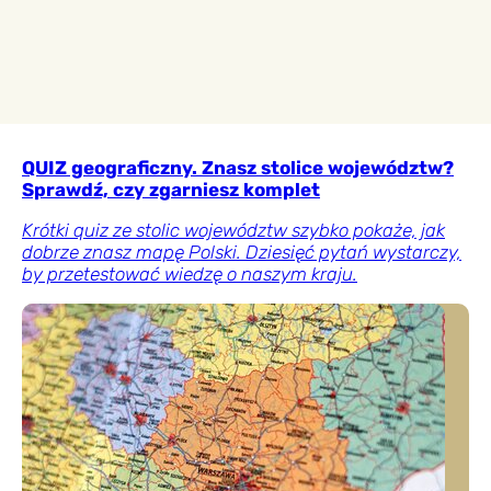
QUIZ geograficzny. Znasz stolice województw?
Sprawdź, czy zgarniesz komplet
Krótki quiz ze stolic województw szybko pokaże, jak
dobrze znasz mapę Polski. Dziesięć pytań wystarczy,
by przetestować wiedzę o naszym kraju.