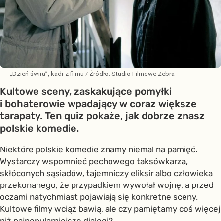
„Dzień świra”, kadr z filmu
/ Źródło:
Studio Filmowe Zebra
Kultowe sceny, zaskakujące pomyłki
i bohaterowie wpadający w coraz większe
tarapaty. Ten quiz pokaże, jak dobrze znasz
polskie komedie.
Niektóre polskie komedie znamy niemal na pamięć.
Wystarczy wspomnieć pechowego taksówkarza,
skłóconych sąsiadów, tajemniczy eliksir albo człowieka
przekonanego, że przypadkiem wywołał wojnę, a przed
oczami natychmiast pojawiają się konkretne sceny.
Kultowe filmy wciąż bawią, ale czy pamiętamy coś więcej
niż najpopularniejsze dialogi?