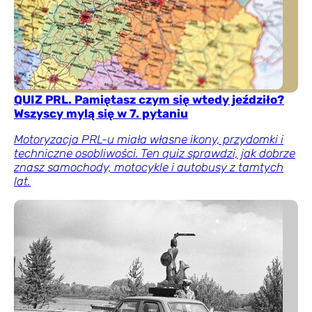
QUIZ PRL. Pamiętasz czym się wtedy jeździło?
Wszyscy mylą się w 7. pytaniu
Motoryzacja PRL-u miała własne ikony, przydomki i
techniczne osobliwości. Ten quiz sprawdzi, jak dobrze
znasz samochody, motocykle i autobusy z tamtych
lat.