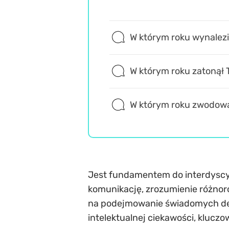
W którym roku wynalezi
W którym roku zatonął 
W którym roku zwodowa
Jest fundamentem do interdyscyp
komunikację, zrozumienie różnor
na podejmowanie świadomych decyz
intelektualnej ciekawości, kluczo