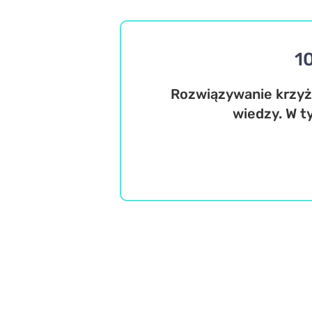
1
Rozwiązywanie krzyż
wiedzy. W t
Wiedza ogólna
Misz Masz
Trudne