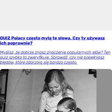
QUIZ Polacy często mylą te słowa. Czy ty używasz
ich poprawnie?
Myślisz, że dobrze znasz znaczenie popularnych słów? Ten
quiz szybko to zweryfikuje. Sprawdź, czy nie popełniasz
błędów, które zdarzają się bardzo często.