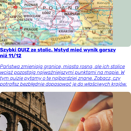
Szybki QUIZ ze stolic. Wstyd mieć wynik gorszy
niż 11/12
Państwa zmieniają granice, miasta rosną, ale ich stolice
wciąż pozostają najważniejszymi punktami na mapie. W
tym quizie pytamy o te najbardziej znane. Zobacz, czy
potrafisz bezbłędnie dopasować je do właściwych krajów.