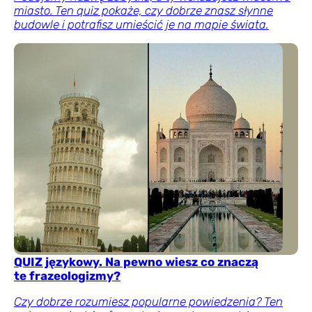
miasto. Ten quiz pokaże, czy dobrze znasz słynne
budowle i potrafisz umieścić je na mapie świata.
QUIZ językowy. Na pewno wiesz co znaczą
te frazeologizmy?
Czy dobrze rozumiesz popularne powiedzenia? Ten