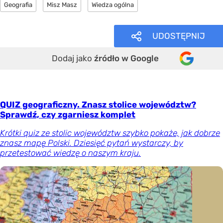
Geografia
Misz Masz
Wiedza ogólna
UDOSTĘPNIJ
Dodaj jako
źródło w Google
QUIZ geograficzny. Znasz stolice województw?
Sprawdź, czy zgarniesz komplet
Krótki quiz ze stolic województw szybko pokaże, jak dobrze
znasz mapę Polski. Dziesięć pytań wystarczy, by
przetestować wiedzę o naszym kraju.