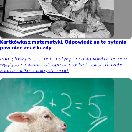
Kartkówka z matematyki. Odpowiedź na te pytania
powinien znać każdy
Pamiętasz jeszcze matematykę z podstawówki? Ten quiz
wygląda niewinnie, ale oprócz prostych obliczeń trzeba
znać też kilka szkolnych zasad.