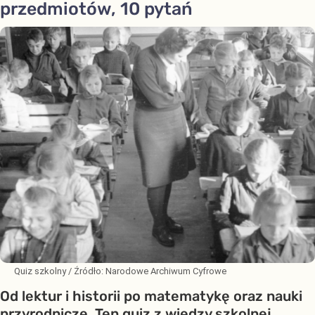
przedmiotów, 10 pytań
Quiz szkolny
/ Źródło:
Narodowe Archiwum Cyfrowe
Od lektur i historii po matematykę oraz nauki
przyrodnicze. Ten quiz z wiedzy szkolnej