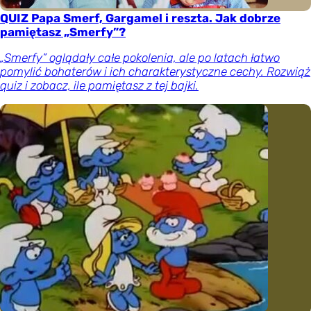
QUIZ Papa Smerf, Gargamel i reszta. Jak dobrze
pamiętasz „Smerfy”?
„Smerfy” oglądały całe pokolenia, ale po latach łatwo
pomylić bohaterów i ich charakterystyczne cechy. Rozwiąż
quiz i zobacz, ile pamiętasz z tej bajki.