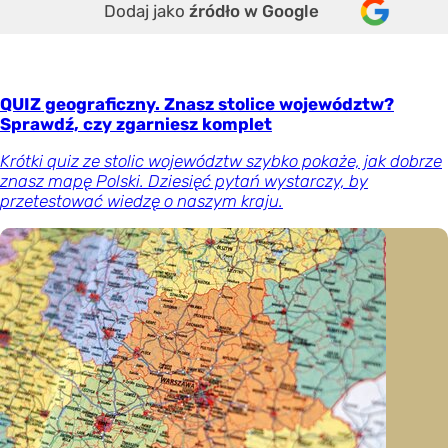
Dodaj jako
źródło w Google
QUIZ geograficzny. Znasz stolice województw?
Sprawdź, czy zgarniesz komplet
Krótki quiz ze stolic województw szybko pokaże, jak dobrze
znasz mapę Polski. Dziesięć pytań wystarczy, by
przetestować wiedzę o naszym kraju.