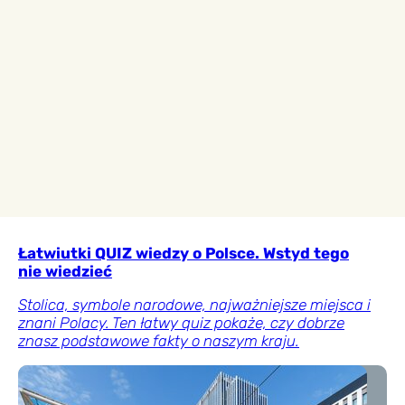
Łatwiutki QUIZ wiedzy o Polsce. Wstyd tego
nie wiedzieć
Stolica, symbole narodowe, najważniejsze miejsca i
znani Polacy. Ten łatwy quiz pokaże, czy dobrze
znasz podstawowe fakty o naszym kraju.