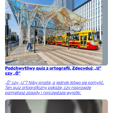
Podchwytliwy quiz z ortografii. Zdecyduj: „U”
czy „Ó”
„Ó” czy „U”? Niby proste, a jednak łatwo się pomylić.
Ten quiz ortograficzny pokaże, czy naprawdę
pamiętasz zasady i najczęstsze wyjątki.