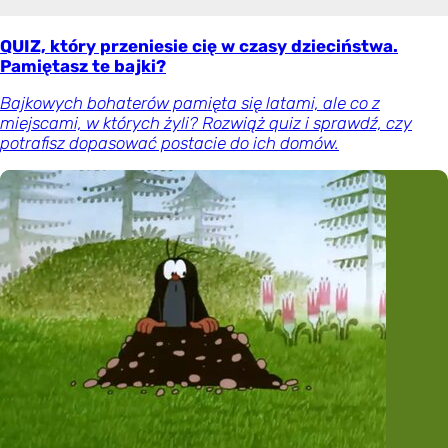
QUIZ, który przeniesie cię w czasy dzieciństwa.
Pamiętasz te bajki?
Bajkowych bohaterów pamięta się latami, ale co z
miejscami, w których żyli? Rozwiąż quiz i sprawdź, czy
potrafisz dopasować postacie do ich domów.